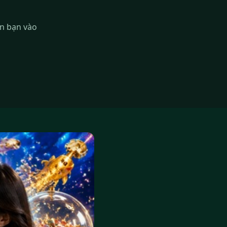
ển bạn vào