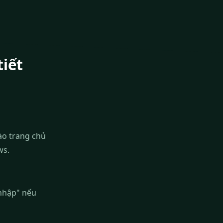
tiết
vào trang chủ
ws.
 nhập" nếu