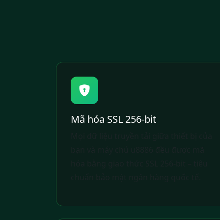
Mã hóa SSL 256-bit
Mọi dữ liệu truyền tải giữa thiết bị của
bạn và máy chủ u8886 đều được mã
hóa bằng giao thức SSL 256-bit – tiêu
chuẩn bảo mật ngân hàng quốc tế.