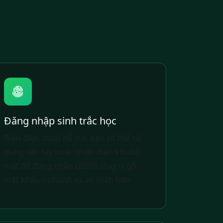
Đăng nhập sinh trắc học
Trên điện thoại hỗ trợ, bạn có thể sử
dụng vân tay hoặc nhận diện khuôn
mặt để đăng nhập u8886 thay vì gõ
mật khẩu – nhanh và an toàn hơn.