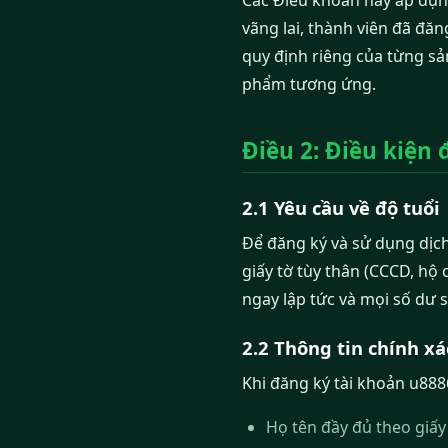
Các Điều khoản này áp dụn
vãng lai, thành viên đã đă
quy định riêng của từng sả
phẩm tương ứng.
Điều 2: Điều kiện
2.1 Yêu cầu về độ tuổi
Để đăng ký và sử dụng dịch
giấy tờ tùy thân (CCCD, hộ 
ngay lập tức và mọi số dư s
2.2 Thông tin chính xá
Khi đăng ký tài khoản u888
Họ tên đầy đủ theo giấy