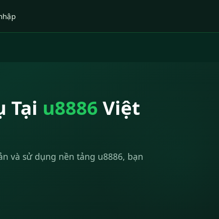
nhập
ụ Tại
u8886
Việt
hoản và sử dụng nền tảng u8886, bạn