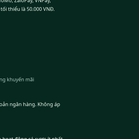
MoMo, ZaloPay, VNPay,
tối thiểu là 50.000 VNĐ.
ởng khuyến mãi
khoản ngân hàng. Không áp
 hoạt động cá cược ít nhất