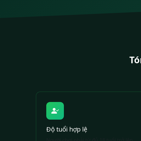
Tó
Độ tuổi hợp lệ
Người chơi phải từ đủ 18 tuổi trở lên