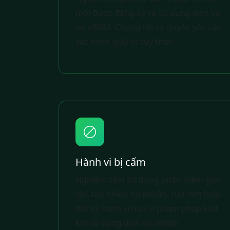
mới được đăng ký và sử dụng dịch vụ
tại u8886. Chúng tôi có quyền yêu cầu
xác minh giấy tờ tùy thân.
Hành vi bị cấm
Nghiêm cấm sử dụng phần mềm gian
lận, tạo nhiều tài khoản, rửa tiền hoặc
bất kỳ hành vi nào vi phạm pháp luật
khi sử dụng dịch vụ u8886.