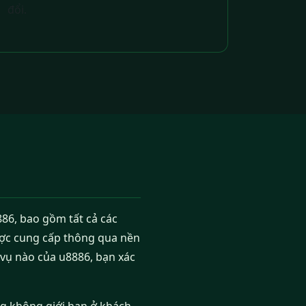
đổi.
886, bao gồm tất cả các
được cung cấp thông qua nền
 vụ nào của u8886, bạn xác