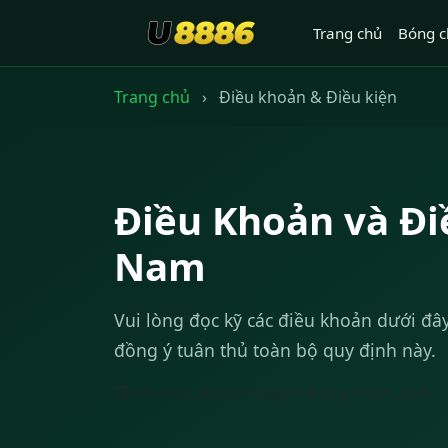
Trang chủ
Bóng 
Trang chủ
›
Điều khoản & Điều kiện
Điều Khoản và Đi
Nam
Vui lòng đọc kỹ các điều khoản dưới đâ
đồng ý tuân thủ toàn bộ quy định này.
Cập nhật lần cuối: ngày 1 tháng 1 năm 2026