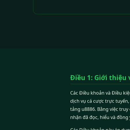
Điều 1: Giới thiệu
Các Điều khoản và Điều kiệ
dịch vụ cá cược trực tuyến,
tảng u8886. Bằng việc truy
nhận đã đọc, hiểu và đồng 