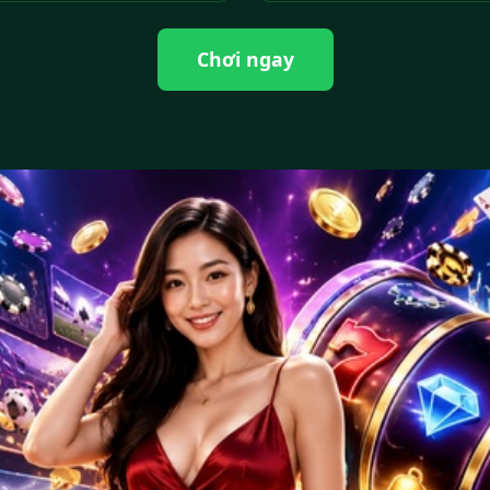
Chơi ngay