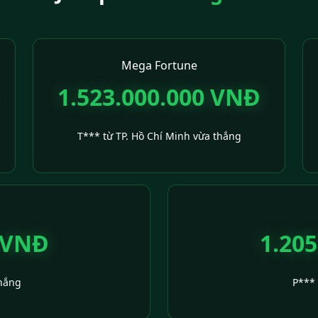
Mega Fortune
1.523.000.000 VNĐ
T*** từ TP. Hồ Chí Minh vừa thắng
 VNĐ
1.20
thắng
P*** 