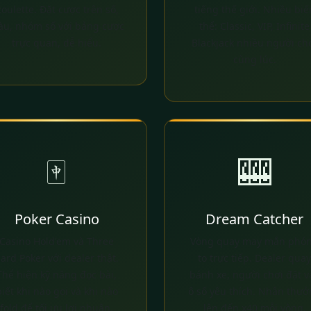
oulette. Đặt cược trên số,
tiếng thế giới. Nhiều biế
u, nhóm số với bảng cược
thể: Classic, VIP, Infinite
trực quan, dễ hiểu.
Blackjack nhiều người ch
cùng lúc.
🀄
🎰
Poker Casino
Dream Catcher
Casino Hold'em và Three
Vòng quay may mắn phó
ard Poker với dealer thật.
to trực tiếp. Dealer quay
Thể hiện kỹ năng đọc bài,
bánh xe, người chơi đặt v
biết khi nào gọi và khi nào
ô số yêu thích. Nhân thư
fold để tối ưu lợi nhuận.
lên đến x40 mỗi vòng.