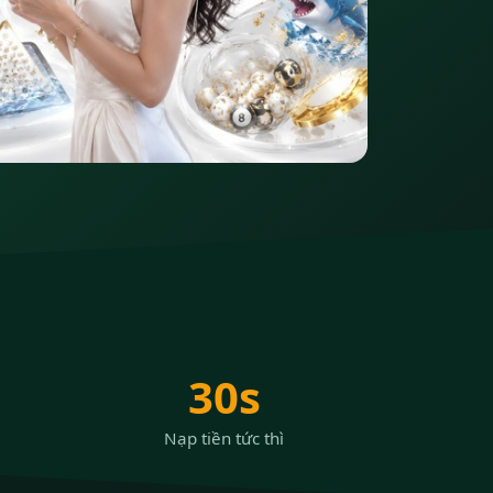
30s
Nạp tiền tức thì