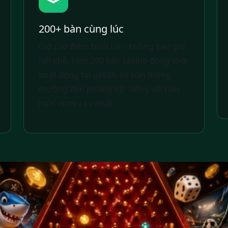
200+ bàn cùng lúc
Giờ cao điểm buổi tối – không bao giờ
hết chỗ. Hơn 200 bàn casino đồng thời
hoạt động tại u8886, từ bàn thông
thường đến phòng VIP riêng với hạn
mức cược cao nhất.