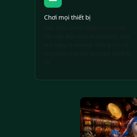
Chơi mọi thiết bị
Giao diện casino u8886 tối ưu hoàn
hảo trên điện thoại Android/iOS, máy
tính bảng và desktop. Không cần cài
ứng dụng, truy cập qua trình duyệt là
đủ.