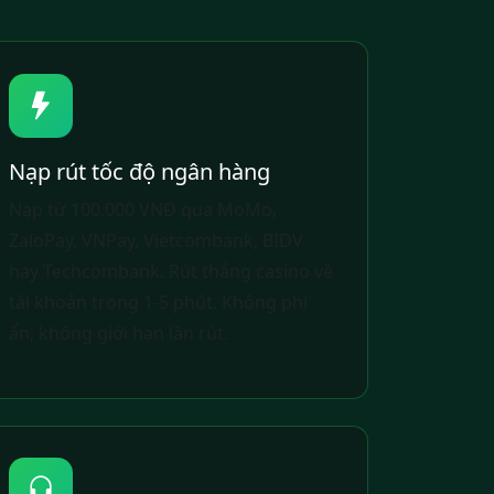
Nạp rút tốc độ ngân hàng
Nạp từ 100.000 VNĐ qua MoMo,
ZaloPay, VNPay, Vietcombank, BIDV
hay Techcombank. Rút thắng casino về
tài khoản trong 1-5 phút. Không phí
ẩn, không giới hạn lần rút.