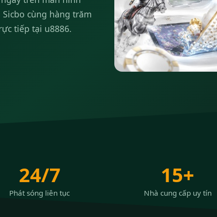
k, Sicbo cùng hàng trăm
ực tiếp tại u8886.
24/7
15+
Phát sóng liên tục
Nhà cung cấp uy tín